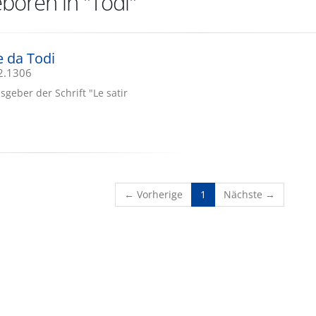
boren in "Todi"
 da Todi
12.1306
usgeber der Schrift "Le satir
(current)
← Vorherige
1
Nächste →