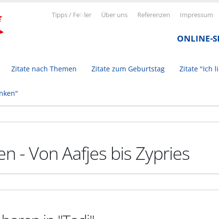
Tipps / Fe
h
ler
Über uns
Referenzen
Impressum
ONLINE-
Zitate nach Themen
Zitate zum Geburtstag
Zitate "Ich l
inken"
n - Von Aafjes bis Zypries