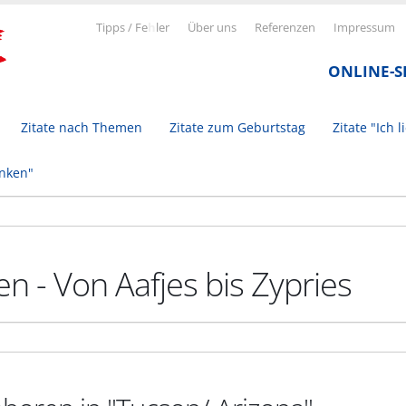
Tipps / Fe
h
ler
Über uns
Referenzen
Impressum
ONLINE-
Zitate nach Themen
Zitate zum Geburtstag
Zitate "Ich l
inken"
n - Von Aafjes bis Zypries