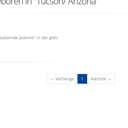
boren in "Tucson/ Arizona"
aubernde Jeannie" in der gleic
(current)
← Vorherige
1
Nächste →