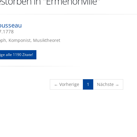
storben in "Ermenonville"
Rousseau
07.1778
osoph, Komponist, Musiktheoret
ige alle 1190 Zitate!
(current)
← Vorherige
1
Nächste →