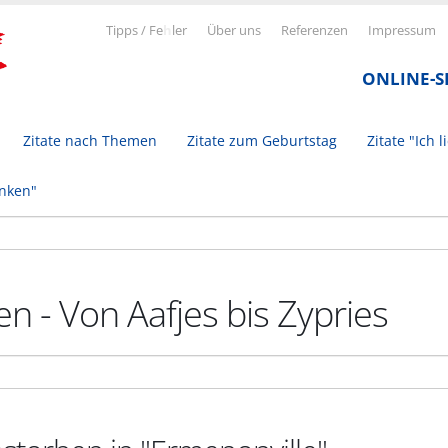
Tipps / Fe
h
ler
Über uns
Referenzen
Impressum
ONLINE-
Zitate nach Themen
Zitate zum Geburtstag
Zitate "Ich l
inken"
n - Von Aafjes bis Zypries