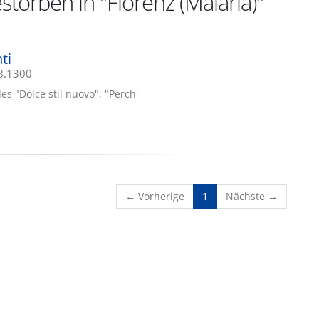
torben in "Florenz (Malaria)"
ti
08.1300
s "Dolce stil nuovo", "Perch'
(current)
← Vorherige
1
Nächste →