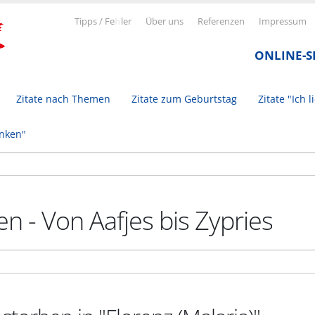
Tipps / Fe
h
ler
Über uns
Referenzen
Impressum
ONLINE-
Zitate nach Themen
Zitate zum Geburtstag
Zitate "Ich l
inken"
n - Von Aafjes bis Zypries