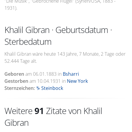
"Die Musik", "Gebrochene Flügel" (Syrien/USA, 1883 -
1931).
Khalil Gibran · Geburtsdatum ·
Sterbedatum
Khalil Gibran wäre heute 143 Jahre, 7 Monate, 2 Tage oder
52.444 Tage alt.
Geboren
am
06.01.1883
in
Bsharri
Gestorben
am
10.04.1931
in
New York
Sternzeichen:
♑ Steinbock
Weitere
91
Zitate von Khalil
Gibran