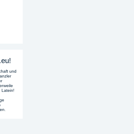
.eu!
chaft und
anzler
er
erweile
 Latein!
age
s
en.