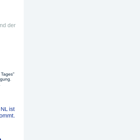
und der
 Tages"
ügung.
.
NL ist
kommt.