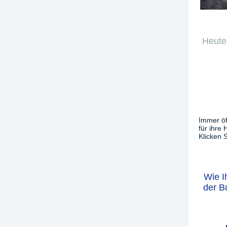
Heute 
Immer öf
für ihre
Klicken S
Wie I
der B