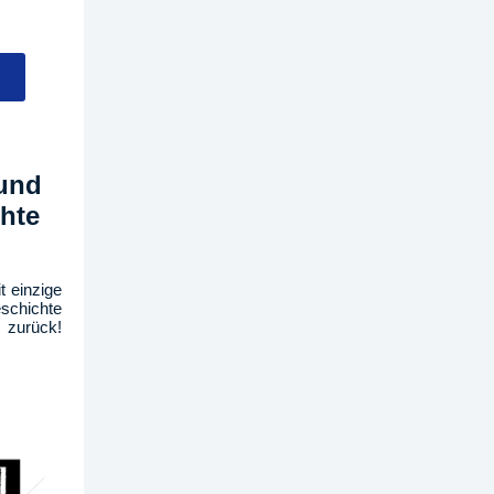
 und
hte
t einzige
schichte
 zurück!