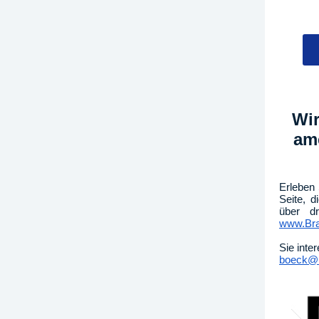
Wir
am
Erleben 
Seite, 
über dr
www.Bra
Sie inte
boeck@B