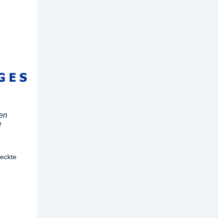
den
e
eckte