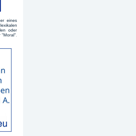
der eines
lexikalen
len oder
r "Moral".