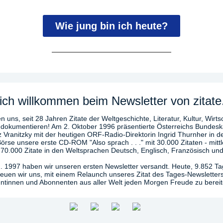
Wie jung bin ich heute?
ich willkommen beim Newsletter von zitate
n uns, seit 28 Jahren Zitate der Weltgeschichte, Literatur, Kultur, Wirts
 dokumentieren! Am 2. Oktober 1996 präsentierte Österreichs Bundesk
z Vranitzky mit der heutigen ORF-Radio-Direktorin Ingrid Thurnher in d
örse unsere erste CD-ROM "Also sprach . . ." mit 30.000 Zitaten - mittl
270.000 Zitate in den Weltsprachen Deutsch, Englisch, Französisch und
. 1997 haben wir unseren ersten Newsletter versandt. Heute, 9.852 T
freuen wir uns, mit einem Relaunch unseres Zitat des Tages-Newsletter
tinnen und Abonnenten aus aller Welt jeden Morgen Freude zu bereit