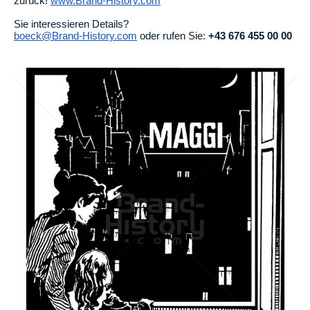
zurück!
www.Brand-History.com
Sie interessieren Details?
boeck@Brand-History.com
oder rufen Sie:
+43 676 455 00 00