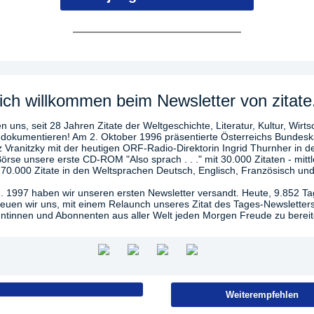
ich willkommen beim Newsletter von zitate
n uns, seit 28 Jahren Zitate der Weltgeschichte, Literatur, Kultur, Wirts
 dokumentieren! Am 2. Oktober 1996 präsentierte Österreichs Bundesk
z Vranitzky mit der heutigen ORF-Radio-Direktorin Ingrid Thurnher in d
örse unsere erste CD-ROM "Also sprach . . ." mit 30.000 Zitaten - mittl
270.000 Zitate in den Weltsprachen Deutsch, Englisch, Französisch und
. 1997 haben wir unseren ersten Newsletter versandt. Heute, 9.852 T
freuen wir uns, mit einem Relaunch unseres Zitat des Tages-Newsletter
tinnen und Abonnenten aus aller Welt jeden Morgen Freude zu bereit
Weiterempfehlen