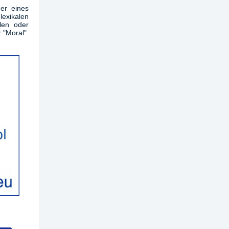
der eines
lexikalen
len oder
r "Moral".