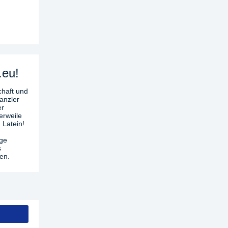
.eu!
chaft und
anzler
er
erweile
 Latein!
age
s
en.