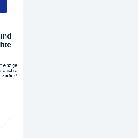
 und
hte
t einzige
schichte
 zurück!