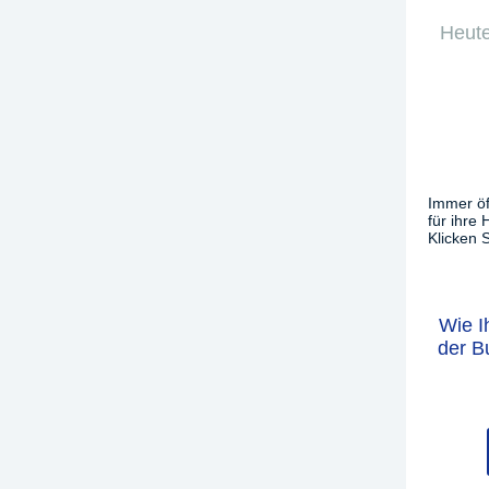
Heute
Immer öf
für ihre
Klicken S
Wie I
der B