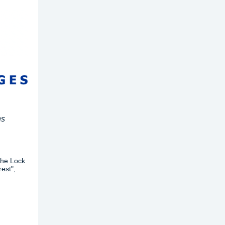
ns
the Lock
est",