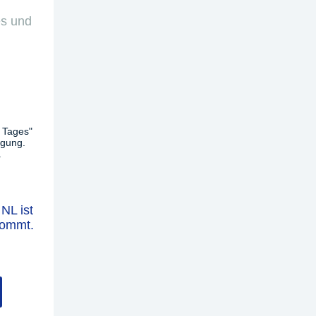
es und
 Tages"
ügung.
.
NL ist
kommt.