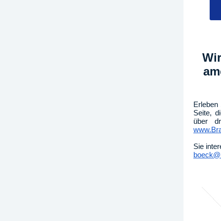
Wir
am
Erleben 
Seite, 
über dr
www.Bra
Sie inte
boeck@B