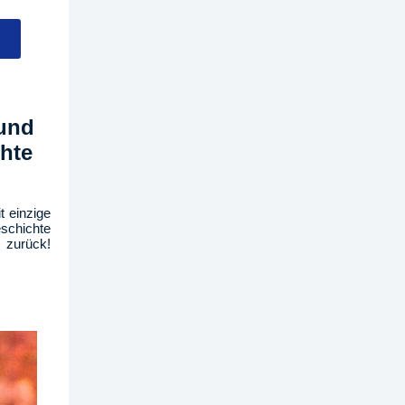
 und
hte
t einzige
schichte
 zurück!