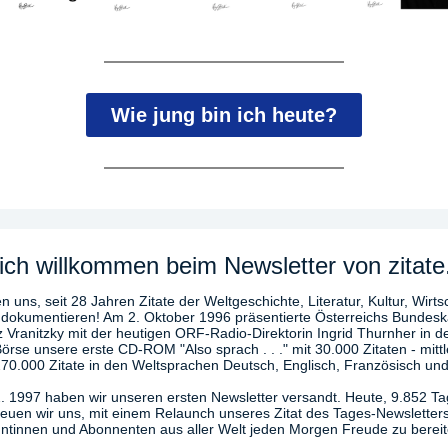
Wie jung bin ich heute?
ich willkommen beim Newsletter von zitate
n uns, seit 28 Jahren Zitate der Weltgeschichte, Literatur, Kultur, Wirts
 dokumentieren! Am 2. Oktober 1996 präsentierte Österreichs Bundesk
z Vranitzky mit der heutigen ORF-Radio-Direktorin Ingrid Thurnher in d
örse unsere erste CD-ROM "Also sprach . . ." mit 30.000 Zitaten - mittl
270.000 Zitate in den Weltsprachen Deutsch, Englisch, Französisch und
. 1997 haben wir unseren ersten Newsletter versandt. Heute, 9.852 T
freuen wir uns, mit einem Relaunch unseres Zitat des Tages-Newsletter
tinnen und Abonnenten aus aller Welt jeden Morgen Freude zu bereit