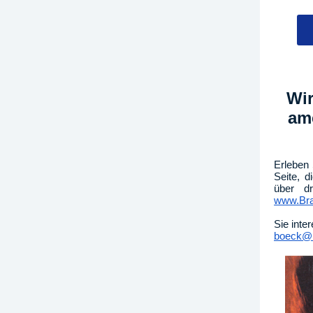
Wir
am
Erleben 
Seite, 
über dr
www.Bra
Sie inte
boeck@B