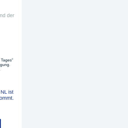
nd der
 Tages"
ügung.
.
NL ist
kommt.