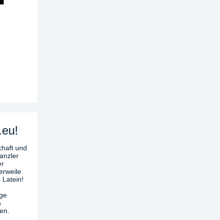
.eu!
chaft und
anzler
er
erweile
 Latein!
age
s
en.