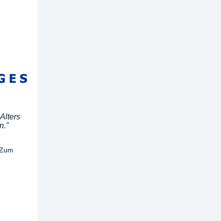
 Alters
n."
 "Zum