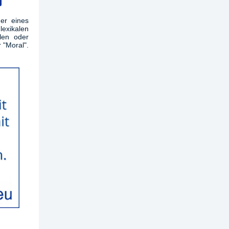
der eines
lexikalen
len oder
r "Moral".