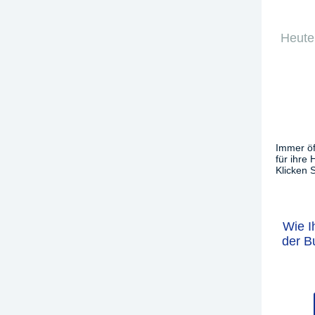
Heute
Immer öf
für ihre
Klicken S
Wie I
der B