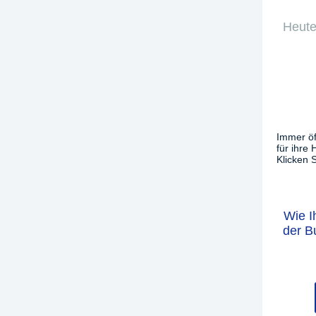
Heute
Immer öf
für ihre
Klicken S
Wie I
der B