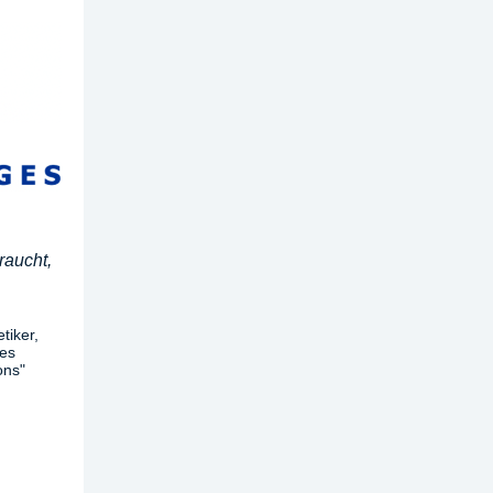
raucht,
tiker,
Les
ons"