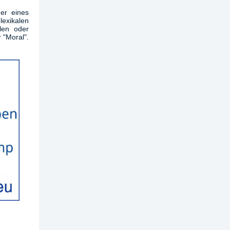
der eines
lexikalen
len oder
r "Moral".