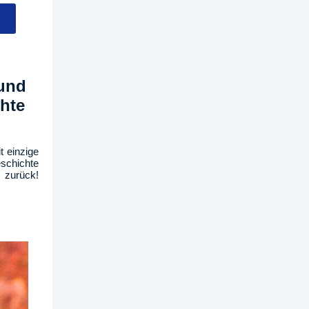
 und
hte
t einzige
schichte
 zurück!