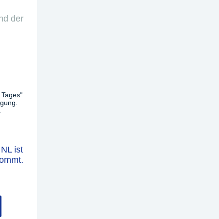
nd der
 Tages"
ügung.
.
NL ist
kommt.