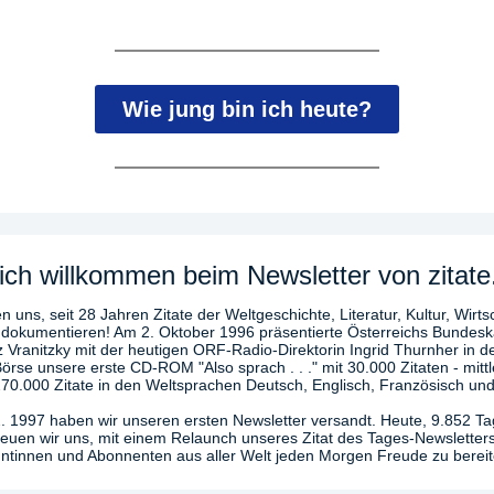
Wie jung bin ich heute?
ich willkommen beim Newsletter von zitate
n uns, seit 28 Jahren Zitate der Weltgeschichte, Literatur, Kultur, Wirts
 dokumentieren! Am 2. Oktober 1996 präsentierte Österreichs Bundesk
z Vranitzky mit der heutigen ORF-Radio-Direktorin Ingrid Thurnher in d
örse unsere erste CD-ROM "Also sprach . . ." mit 30.000 Zitaten - mittl
270.000 Zitate in den Weltsprachen Deutsch, Englisch, Französisch und
. 1997 haben wir unseren ersten Newsletter versandt. Heute, 9.852 T
freuen wir uns, mit einem Relaunch unseres Zitat des Tages-Newsletter
tinnen und Abonnenten aus aller Welt jeden Morgen Freude zu bereit