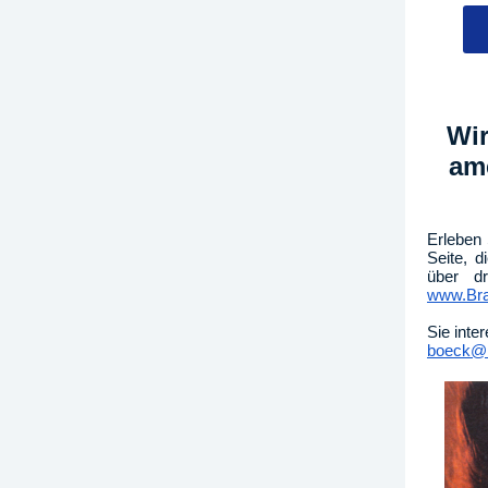
Wir
am
Erleben 
Seite, 
über dr
www.Bra
Sie inte
boeck@B