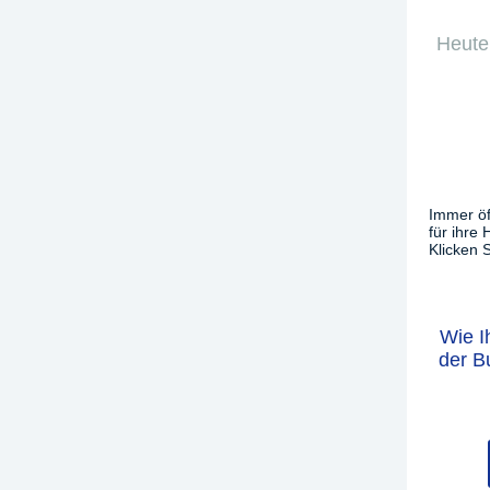
Heute 
Immer öf
für ihre
Klicken S
Wie I
der B