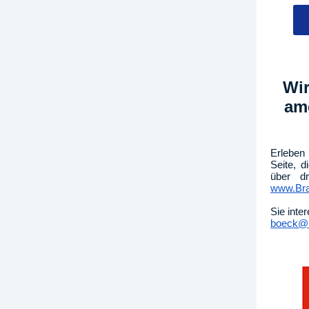
Wir
am
Erleben 
Seite, 
über dr
www.Bra
Sie inte
boeck@B