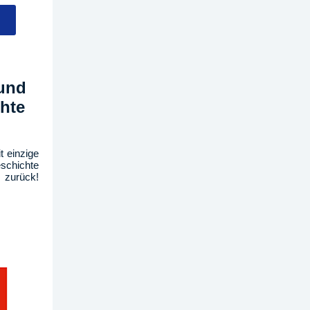
 und
hte
t einzige
schichte
 zurück!