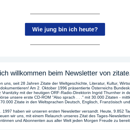
Wie jung bin ich heute?
ich willkommen beim Newsletter von zitate
n uns, seit 28 Jahren Zitate der Weltgeschichte, Literatur, Kultur, Wirts
 dokumentieren! Am 2. Oktober 1996 präsentierte Österreichs Bundesk
z Vranitzky mit der heutigen ORF-Radio-Direktorin Ingrid Thurnher in d
örse unsere erste CD-ROM "Also sprach . . ." mit 30.000 Zitaten - mittl
270.000 Zitate in den Weltsprachen Deutsch, Englisch, Französisch und
. 1997 haben wir unseren ersten Newsletter versandt. Heute, 9.852 T
freuen wir uns, mit einem Relaunch unseres Zitat des Tages-Newsletter
tinnen und Abonnenten aus aller Welt jeden Morgen Freude zu bereit