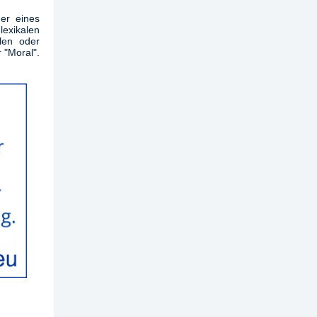
der eines
lexikalen
len oder
r "Moral".