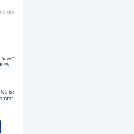
und der
 Tages"
ügung.
.
NL ist
kommt.