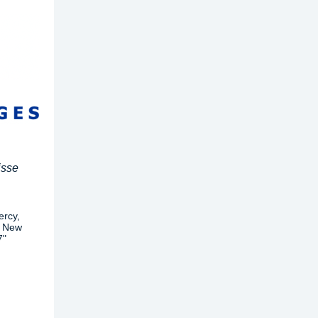
isse
ercy,
n New
7"