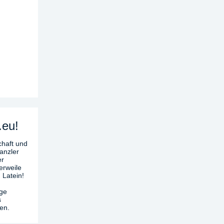
.eu!
chaft und
anzler
er
erweile
 Latein!
age
s
en.