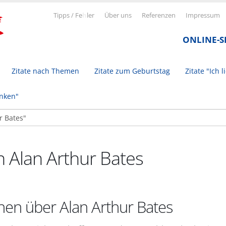
Tipps / Fe
h
ler
Über uns
Referenzen
Impressum
ONLINE-
Zitate nach Themen
Zitate zum Geburtstag
Zitate "Ich l
inken"
n Alan Arthur Bates
nen über Alan Arthur Bates