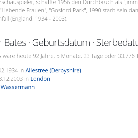
schauspieler, schaffte 1956 den Durchbruch als "Jimmy 
 "Liebende Frauen", "Gosford Park", 1990 starb sein da
all (England, 1934 - 2003).
r Bates · Geburtsdatum · Sterbeda
s wäre heute 92 Jahre, 5 Monate, 23 Tage oder 33.776 T
02.1934
in
Allestree (Derbyshire)
8.12.2003
in
London
 Wassermann