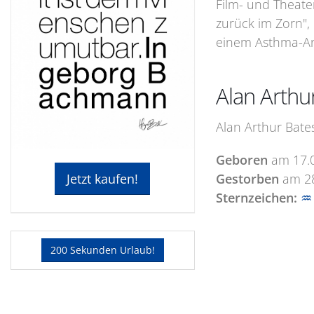
Film- und Theater
zurück im Zorn",
einem Asthma-Anf
Alan Arthu
Alan Arthur Bate
Geboren
am
17.
Gestorben
am
2
Jetzt kaufen!
Sternzeichen:
♒
200 Sekunden Urlaub!