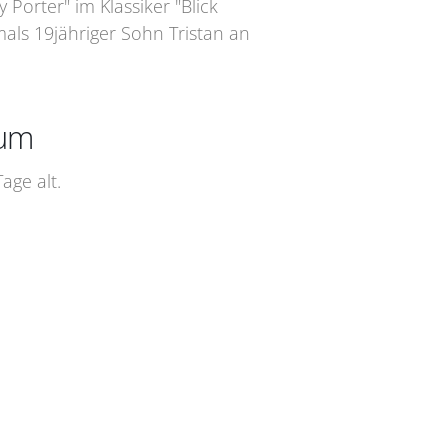
Porter" im Klassiker "Blick
mals 19jähriger Sohn Tristan an
tum
age alt.