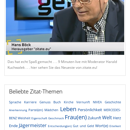
Das hat echt Spaß gemacht . . . 9 Minuten live mit Moderator Harald
Kuchwalek . . . hier sehen Sie das Neueste von zitate.eu!
Beliebte Zitat-Themen
Sprache
Karriere
Genuss
Buch
Kirche
Vernunft
NIVEA
Geschichte
Leben
Persönlichkeit
Partei(en)
Mädchen
MERCEDES-
Anerkennung
Frau(en)
Welt
Zukunft
Herz
BENZ
Weisheit
Eigenschaft
Geschmack
Jägermeister
Ende
Wort(e)
Gut und Geld
Entscheidung(en)
Eitelkeit