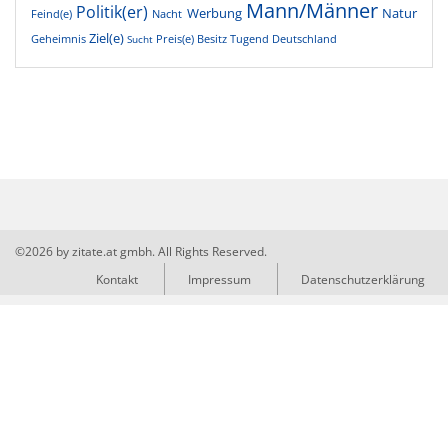
Mann/Männer
Politik(er)
Werbung
Natur
Feind(e)
Nacht
Ziel(e)
Geheimnis
Preis(e)
Besitz
Tugend
Deutschland
Sucht
©2026 by zitate.at gmbh. All Rights Reserved.
Kontakt
Impressum
Datenschutzerklärung