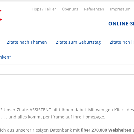
Tipps / Fe
h
ler
Über uns
Referenzen
Impressum
ONLINE-
Zitate nach Themen
Zitate zum Geburtstag
Zitate "Ich l
inken"
Unser Zitate-ASSISTENT hilft Ihnen dabei. Mit wenigen Klicks desig
e . . . und alles kommt per iframe auf Ihre Homepage.
ich aus unserer riesigen Datenbank mit
über 270.000 Weisheiten
s