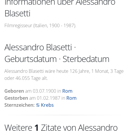
Informationen über Alessandro
Blasetti
Filmregisseur (Italien, 1900 - 1987).
Alessandro Blasetti ·
Geburtsdatum · Sterbedatum
Alessandro Blasetti wäre heute 126 Jahre, 1 Monat, 3 Tage
oder 46.055 Tage alt.
Geboren
am
03.07.1900
in
Rom
Gestorben
am
01.02.1987
in
Rom
Sternzeichen:
♋ Krebs
Weitere
1
Zitate von Alessandro