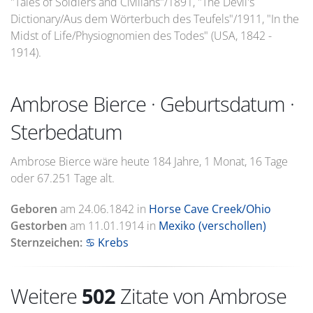
"Tales of Soldiers and Civilians"/1891, "The Devil's
Dictionary/Aus dem Wörterbuch des Teufels"/1911, "In the
Midst of Life/Physiognomien des Todes" (USA, 1842 -
1914).
Ambrose Bierce · Geburtsdatum ·
Sterbedatum
Ambrose Bierce wäre heute 184 Jahre, 1 Monat, 16 Tage
oder 67.251 Tage alt.
Geboren
am
24.06.1842
in
Horse Cave Creek/Ohio
Gestorben
am
11.01.1914
in
Mexiko (verschollen)
Sternzeichen:
♋ Krebs
Weitere
502
Zitate von Ambrose