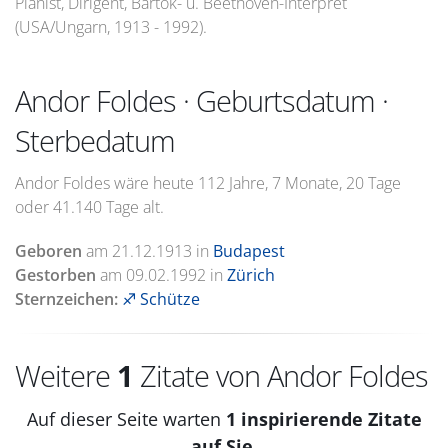
Pianist, Dirigent, Bartok- u. Beethoven-Interpret
(USA/Ungarn, 1913 - 1992).
Andor Foldes · Geburtsdatum ·
Sterbedatum
Andor Foldes wäre heute 112 Jahre, 7 Monate, 20 Tage
oder 41.140 Tage alt.
Geboren
am
21.12.1913
in
Budapest
Gestorben
am
09.02.1992
in
Zürich
Sternzeichen:
♐ Schütze
Weitere
1
Zitate von Andor Foldes
Auf dieser Seite warten
1 inspirierende Zitate
auf Sie.