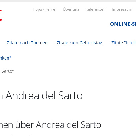
Tipps / Fe
h
ler
Über uns
Referenzen
Impressum
ONLINE-
Zitate nach Themen
Zitate zum Geburtstag
Zitate "Ich l
inken"
n Andrea del Sarto
nen über Andrea del Sarto