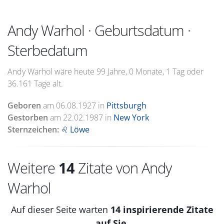
Andy Warhol · Geburtsdatum ·
Sterbedatum
Andy Warhol wäre heute 99 Jahre, 0 Monate, 1 Tag oder
36.161 Tage alt.
Geboren
am
06.08.1927
in
Pittsburgh
Gestorben
am
22.02.1987
in
New York
Sternzeichen:
♌ Löwe
Weitere
14
Zitate von Andy
Warhol
Auf dieser Seite warten
14 inspirierende Zitate
auf Sie.