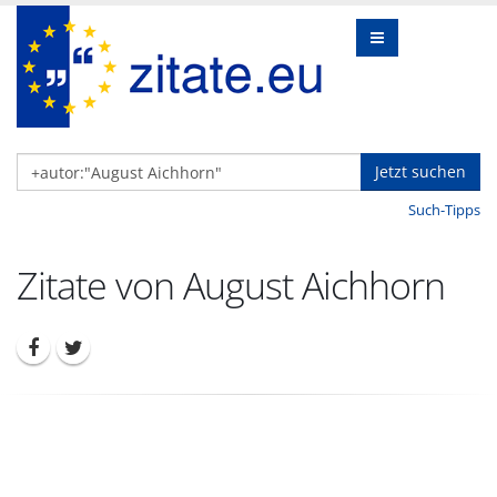
Jetzt suchen
Such-Tipps
Zitate von August Aichhorn