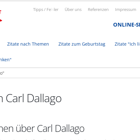
Tipps / Fe
h
ler
Über uns
Referenzen
Impressum
ONLINE-
Zitate nach Themen
Zitate zum Geburtstag
Zitate "Ich l
inken"
n Carl Dallago
nen über Carl Dallago