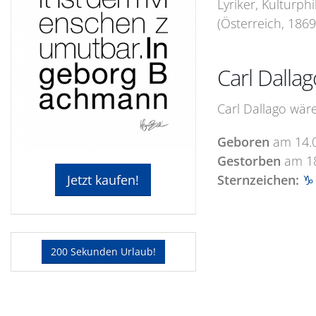
Lyriker, Kulturp
(Österreich, 1869
Carl Dalla
Carl Dallago wär
Geboren
am
14.
Gestorben
am
1
Sternzeichen:
♑ 
Jetzt kaufen!
200 Sekunden Urlaub!