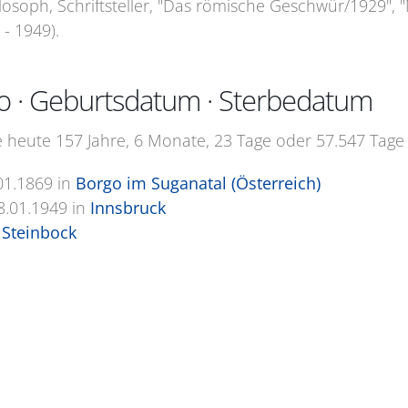
hilosoph, Schriftsteller, "Das römische Geschwür/1929"
 - 1949).
go · Geburtsdatum · Sterbedatum
e heute 157 Jahre, 6 Monate, 23 Tage oder 57.547 Tage a
01.1869
in
Borgo im Suganatal (Österreich)
8.01.1949
in
Innsbruck
Steinbock