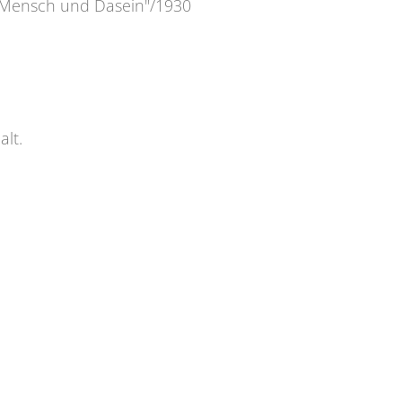
, "Mensch und Dasein"/1930
lt.