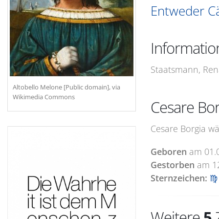
Entweder Cäs
Informatio
Staatsmann, Renai
Altobello Melone [Public domain], via
Wikimedia Commons
Cesare Bor
Cesare Borgia wä
Geboren
am
01.
Gestorben
am
1
Sternzeichen:
♍ 
Weitere
5
Z