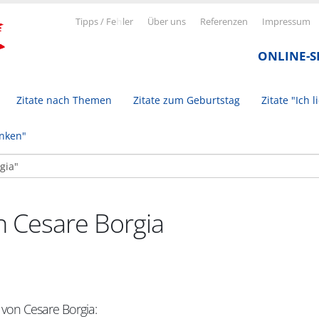
Tipps / Fe
h
ler
Über uns
Referenzen
Impressum
ONLINE-
Zitate nach Themen
Zitate zum Geburtstag
Zitate "Ich l
inken"
n Cesare Borgia
 von Cesare Borgia: