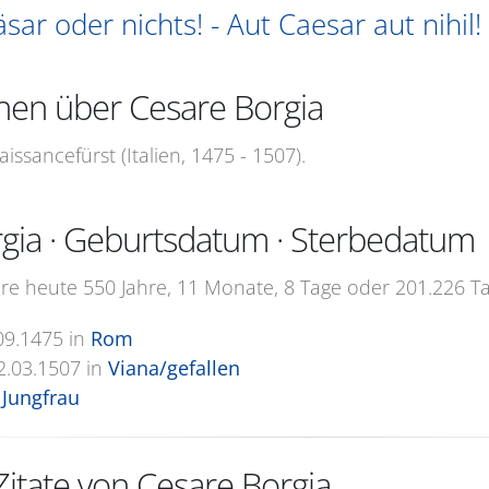
ar oder nichts! - Aut Caesar aut nihil!
nen über Cesare Borgia
ssancefürst (Italien, 1475 - 1507).
gia · Geburtsdatum · Sterbedatum
re heute 550 Jahre, 11 Monate, 8 Tage oder 201.226 Tag
09.1475
in
Rom
2.03.1507
in
Viana/gefallen
Jungfrau
itate von Cesare Borgia