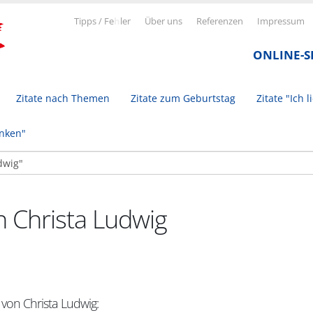
Tipps / Fe
h
ler
Über uns
Referenzen
Impressum
ONLINE-
Zitate nach Themen
Zitate zum Geburtstag
Zitate "Ich l
inken"
n Christa Ludwig
 von Christa Ludwig: