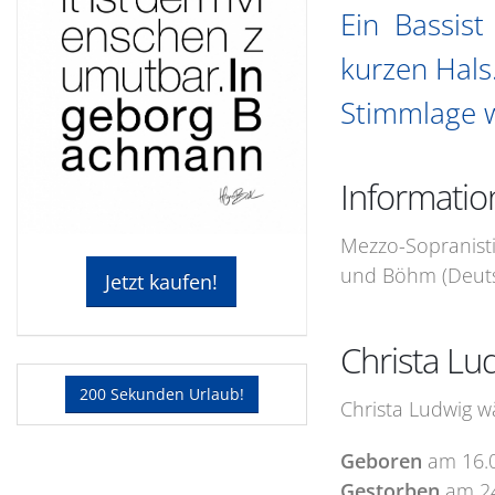
Ein Bassist
kurzen Hals
Stimmlage 
Informatio
Mezzo-Sopranistin
und Böhm (Deutsc
Jetzt kaufen!
Christa Lu
200 Sekunden Urlaub!
Christa Ludwig w
Geboren
am
16.
Gestorben
am
2