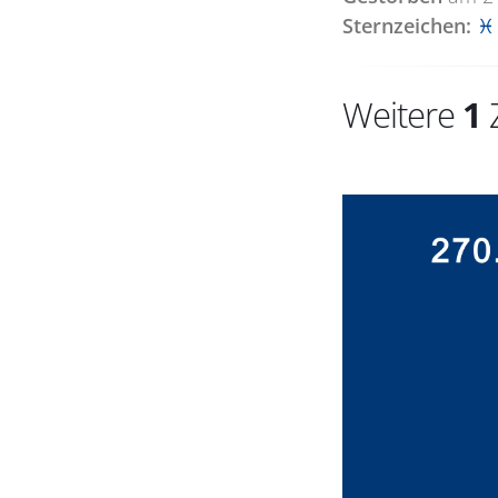
Sternzeichen:
♓ 
Weitere
1
Z