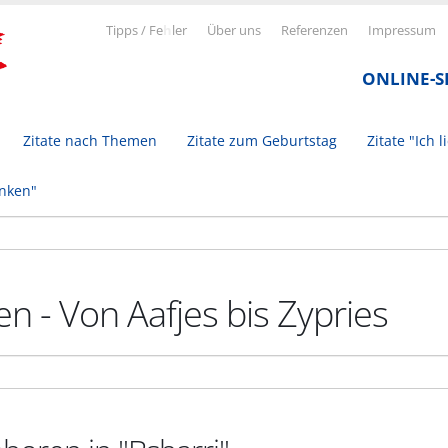
Tipps / Fe
h
ler
Über uns
Referenzen
Impressum
ONLINE-
Zitate nach Themen
Zitate zum Geburtstag
Zitate "Ich l
inken"
n - Von Aafjes bis Zypries