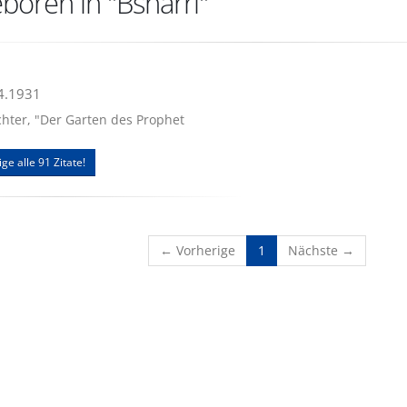
boren in "Bsharri"
04.1931
chter, "Der Garten des Prophet
ige alle 91 Zitate!
(current)
← Vorherige
1
Nächste →