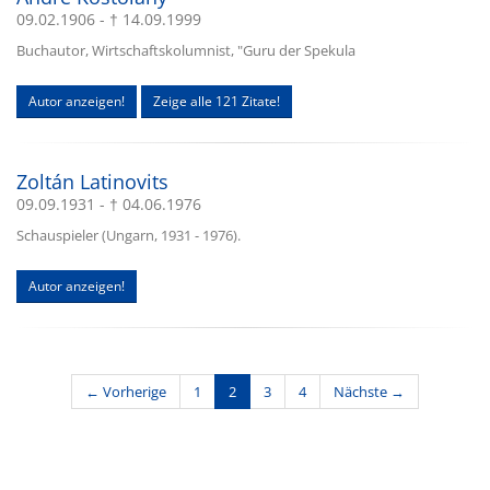
09.02.1906 - † 14.09.1999
Buchautor, Wirtschaftskolumnist, "Guru der Spekula
Autor anzeigen!
Zeige alle 121 Zitate!
Zoltán Latinovits
09.09.1931 - † 04.06.1976
Schauspieler (Ungarn, 1931 - 1976).
Autor anzeigen!
(current)
← Vorherige
1
2
3
4
Nächste →