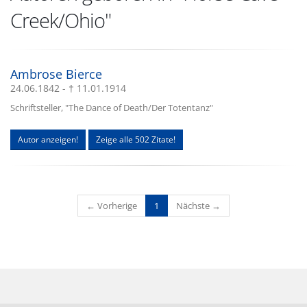
Creek/Ohio"
Ambrose Bierce
24.06.1842 - † 11.01.1914
Schriftsteller, "The Dance of Death/Der Totentanz"
Autor anzeigen!
Zeige alle 502 Zitate!
(current)
← Vorherige
1
Nächste →