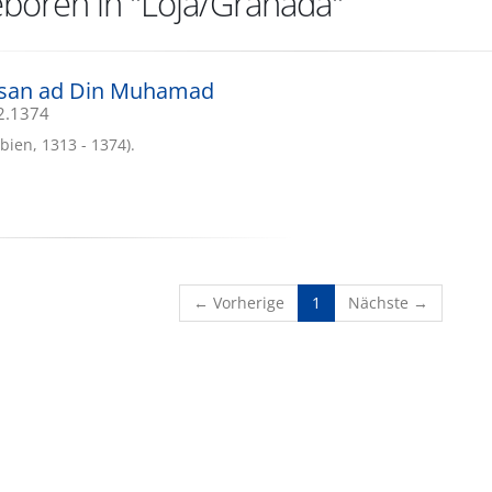
boren in "Loja/Granada"
Lisan ad Din Muhamad
12.1374
bien, 1313 - 1374).
(current)
← Vorherige
1
Nächste →