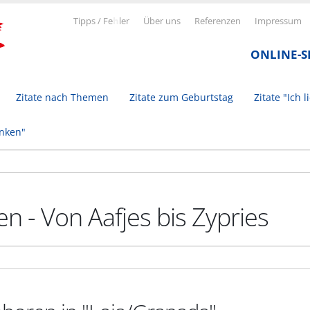
Tipps / Fe
h
ler
Über uns
Referenzen
Impressum
ONLINE-
Zitate nach Themen
Zitate zum Geburtstag
Zitate "Ich l
inken"
n - Von Aafjes bis Zypries