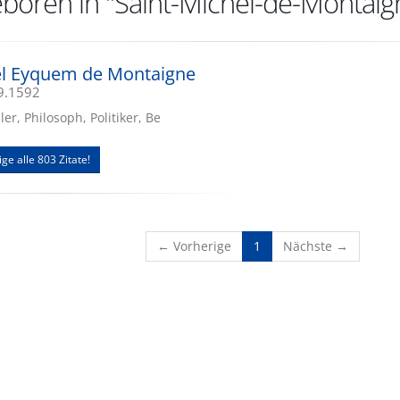
boren in "Saint-Michel-de-Montaig
el Eyquem de Montaigne
09.1592
ler, Philosoph, Politiker, Be
ige alle 803 Zitate!
(current)
← Vorherige
1
Nächste →