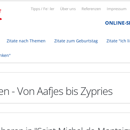
Tipps / Fe
h
ler
Über uns
Referenzen
Impressum
ONLINE-
Zitate nach Themen
Zitate zum Geburtstag
Zitate "Ich l
inken"
n - Von Aafjes bis Zypries