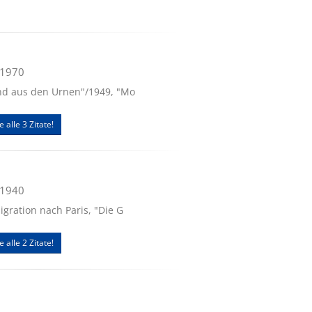
.1970
Sand aus den Urnen"/1949, "Mo
e alle 3 Zitate!
.1940
migration nach Paris, "Die G
e alle 2 Zitate!