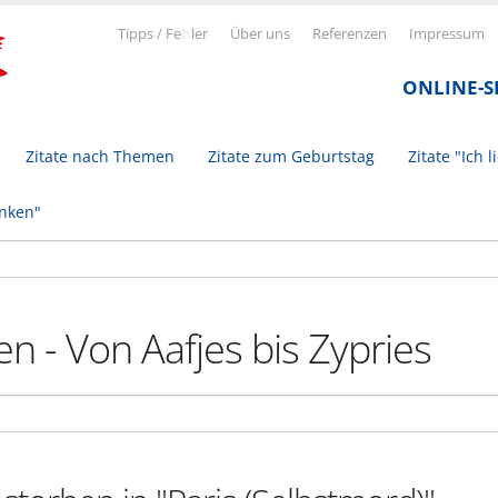
Tipps / Fe
h
ler
Über uns
Referenzen
Impressum
ONLINE-
Zitate nach Themen
Zitate zum Geburtstag
Zitate "Ich l
inken"
n - Von Aafjes bis Zypries