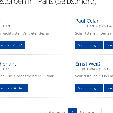
storben in "Paris (Selbstmord)"
v
Paul Celan
03.1970
23.11.1920 - † 26.04
r wichtigsten Vertreter des av
Schriftsteller, "Der 
ge alle 3 Zitate!
Autor anzeigen!
Zeig
herlant
Ernst Weiß
09.1972
28.08.1884 - † 15.06
er, "Die Ordensmeister", "Erbar
Schriftsteller, 1936 E
ige alle 224 Zitate!
Autor anzeigen!
Zeig
(current)
← Vorherige
1
Nächste →