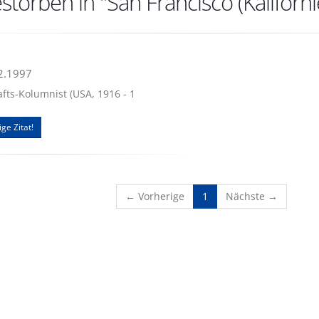
torben in "San Francisco (Kaliforni
02.1997
afts-Kolumnist (USA, 1916 - 1
ge Zitat!
(current)
← Vorherige
1
Nächste →