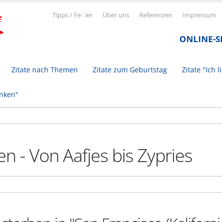
Tipps / Fe
h
ler
Über uns
Referenzen
Impressum
ONLINE-
Zitate nach Themen
Zitate zum Geburtstag
Zitate "Ich l
inken"
n - Von Aafjes bis Zypries