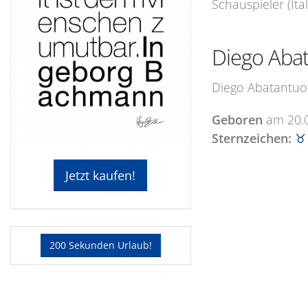
Schauspieler (Ital
Diego Aba
Diego Abatantuon
Geboren
am
20.
Sternzeichen:
♉ 
Jetzt kaufen!
200 Sekunden Urlaub!