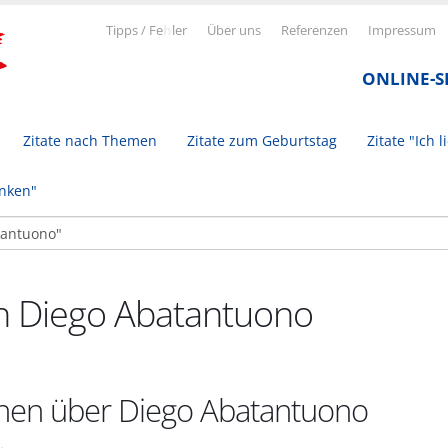
Tipps / Fe
h
ler
Über uns
Referenzen
Impressum
ONLINE-
Zitate nach Themen
Zitate zum Geburtstag
Zitate "Ich l
inken"
on Diego Abatantuono
onen über Diego Abatantuono