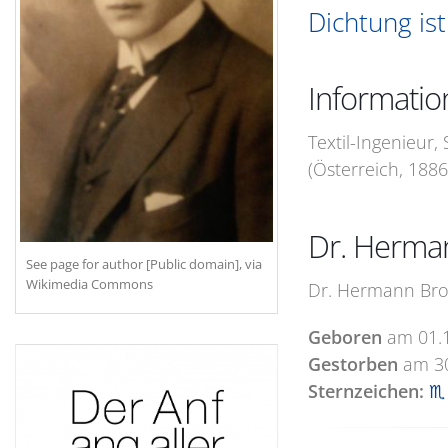
Dichtung is
Informati
Textil-Ingenieur,
(Österreich, 1886
Dr. Herma
See page for author [Public domain], via
Wikimedia Commons
Dr. Hermann Broc
Geboren
am
01.
Gestorben
am
3
Sternzeichen:
♏ 