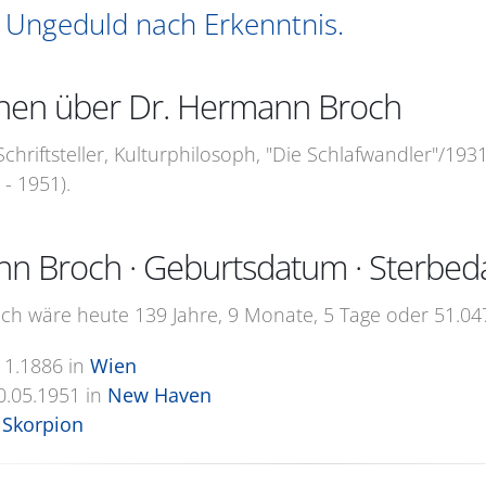
t Ungeduld nach Erkenntnis.
onen über Dr. Hermann Broch
 Schriftsteller, Kulturphilosoph, "Die Schlafwandler"/193
 - 1951).
nn Broch · Geburtsdatum · Sterbe
h wäre heute 139 Jahre, 9 Monate, 5 Tage oder 51.047
11.1886
in
Wien
0.05.1951
in
New Haven
Skorpion