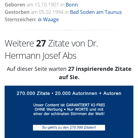
Geboren
am
15.10.1901
in
Bonn
Gestorben
am
05.02.1994
in
Bad Soden am Taunus
Sternzeichen:
♎ Waage
Weitere
27
Zitate von Dr.
Hermann Josef Abs
Auf dieser Seite warten
27 inspirierende Zitate
auf Sie.