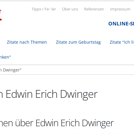
Tipps / Fe
h
ler
Über uns
Referenzen
Impressum
ONLINE-
Zitate nach Themen
Zitate zum Geburtstag
Zitate "Ich l
inken"
n Edwin Erich Dwinger
nen über Edwin Erich Dwinger