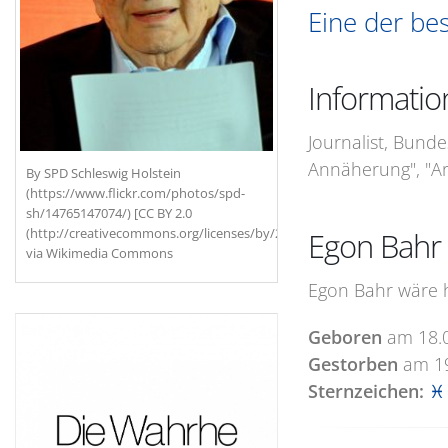
Eine der bes
Informatio
Journalist, Bund
Annäherung", "Ar
By SPD Schleswig Holstein
(https://www.flickr.com/photos/spd-
sh/14765147074/) [CC BY 2.0
(http://creativecommons.org/licenses/by/2.0)],
Egon Bahr 
via Wikimedia Commons
Egon Bahr wäre h
Geboren
am
18.
Gestorben
am
1
Sternzeichen:
♓ 