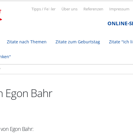
Tipps / Fe
h
ler
Über uns
Referenzen
Impressum
ONLINE-
Zitate nach Themen
Zitate zum Geburtstag
Zitate "Ich l
inken"
on Egon Bahr
t von Egon Bahr: