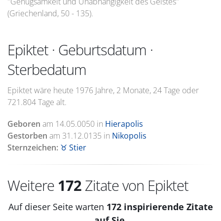
"Genügsamkeit und Unabhängigkeit des Geistes"
(Griechenland, 50 - 135).
Epiktet · Geburtsdatum ·
Sterbedatum
Epiktet wäre heute 1976 Jahre, 2 Monate, 24 Tage oder
721.804 Tage alt.
Geboren
am
14.05.0050
in
Hierapolis
Gestorben
am
31.12.0135
in
Nikopolis
Sternzeichen:
♉ Stier
Weitere
172
Zitate von Epiktet
Auf dieser Seite warten
172 inspirierende Zitate
auf Sie.