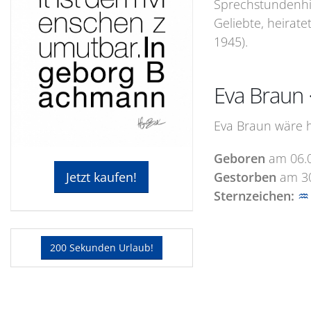
Sprechstundenhil
Geliebte, heirate
1945).
Eva Braun 
Eva Braun wäre h
Geboren
am
06.
Gestorben
am
3
Jetzt kaufen!
Sternzeichen:
♒
200 Sekunden Urlaub!