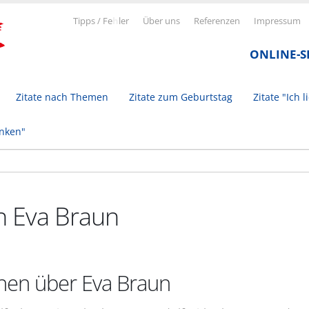
Tipps / Fe
h
ler
Über uns
Referenzen
Impressum
ONLINE-
Zitate nach Themen
Zitate zum Geburtstag
Zitate "Ich l
inken"
n Eva Braun
nen über Eva Braun