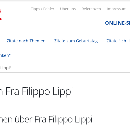
Tipps / Fe
h
ler
Über uns
Referenzen
Impressum
ONLINE-
Zitate nach Themen
Zitate zum Geburtstag
Zitate "Ich l
inken"
 Fra Filippo Lippi
en über Fra Filippo Lippi