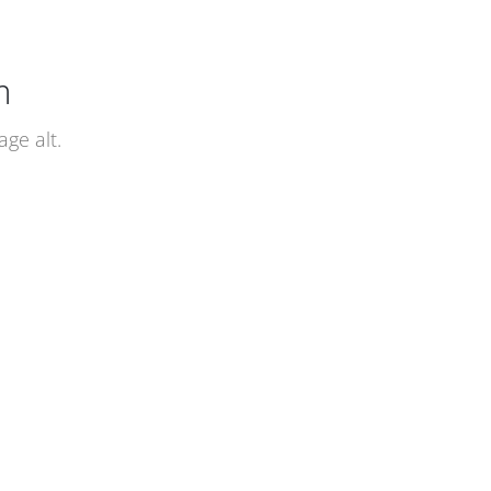
m
ge alt.