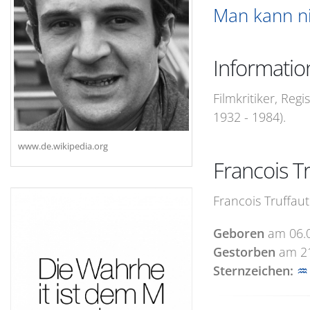
Man kann ni
Informatio
Filmkritiker, Regi
1932 - 1984).
www.de.wikipedia.org
Francois T
Francois Truffaut
Geboren
am
06.
Gestorben
am
2
Sternzeichen:
♒