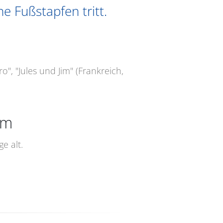
 Fußstapfen tritt.
o", "Jules und Jim" (Frankreich,
um
e alt.