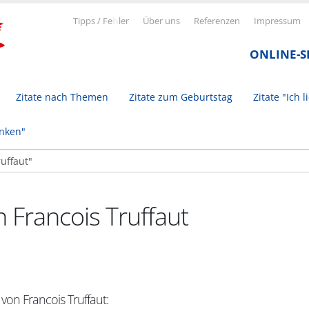
Tipps / Fe
h
ler
Über uns
Referenzen
Impressum
ONLINE-
Zitate nach Themen
Zitate zum Geburtstag
Zitate "Ich l
inken"
n Francois Truffaut
 von Francois Truffaut: