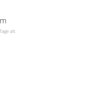
um
age alt.