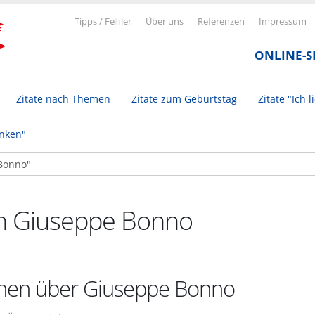
Tipps / Fe
h
ler
Über uns
Referenzen
Impressum
ONLINE-
Zitate nach Themen
Zitate zum Geburtstag
Zitate "Ich l
inken"
on Giuseppe Bonno
onen über Giuseppe Bonno