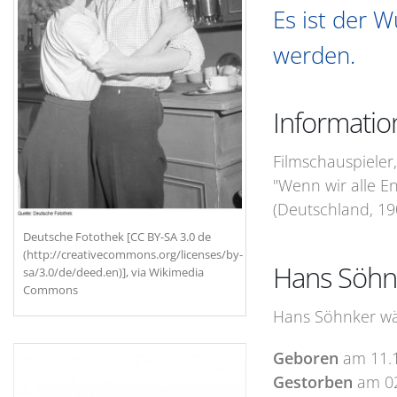
Es ist der 
werden.
Informati
Filmschauspieler,
"Wenn wir alle En
(Deutschland, 190
Deutsche Fotothek‎ [CC BY-SA 3.0 de
(http://creativecommons.org/licenses/by-
Hans Söhn
sa/3.0/de/deed.en)], via Wikimedia
Commons
Hans Söhnker wär
Geboren
am
11.
Gestorben
am
0