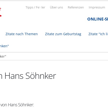
Tipps / Fe
h
ler
Über uns
Referenzen
Impressum
ONLINE-
Zitate nach Themen
Zitate zum Geburtstag
Zitate "Ich l
inken"
on Hans Söhnker
t von Hans Söhnker: