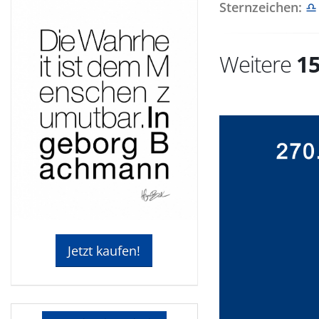
Sternzeichen:
♎
Weitere
1
Jetzt kaufen!