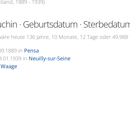
ßland, 1889 - 1939).
chin · Geburtsdatum · Sterbedatu
äre heute 136 Jahre, 10 Monate, 12 Tage oder 49.988 T
09.1889
in
Pensa
8.01.1939
in
Neuilly-sur-Seine
 Waage