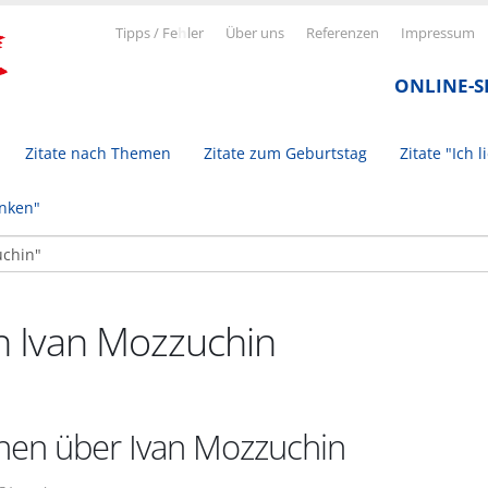
Tipps / Fe
h
ler
Über uns
Referenzen
Impressum
ONLINE-
Zitate nach Themen
Zitate zum Geburtstag
Zitate "Ich l
inken"
on Ivan Mozzuchin
nen über Ivan Mozzuchin