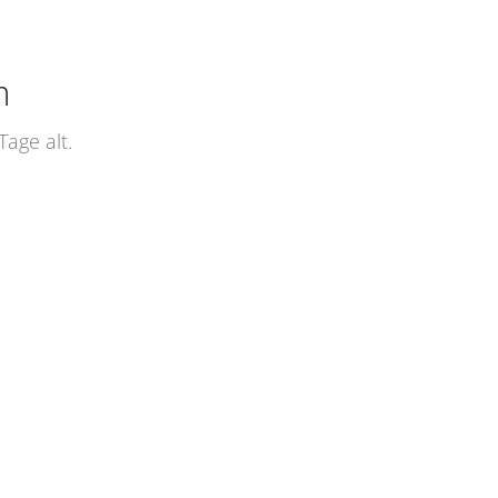
m
age alt.