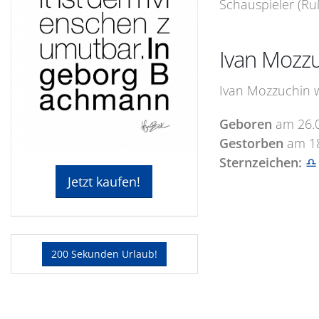
Schauspieler (Ru
Ivan Mozzu
Ivan Mozzuchin w
Geboren
am
26.
Gestorben
am
1
Sternzeichen:
♎
Jetzt kaufen!
200 Sekunden Urlaub!