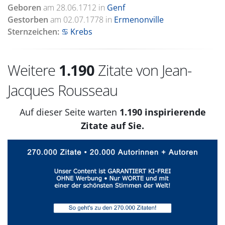
Geboren
am
28.06.1712
in
Genf
Gestorben
am
02.07.1778
in
Ermenonville
Sternzeichen:
♋ Krebs
Weitere
1.190
Zitate von Jean-
Jacques Rousseau
Auf dieser Seite warten
1.190 inspirierende
Zitate auf Sie.