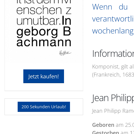
Wenn du d
verantwort
wochenlang 
Informatio
Komponist, gilt a
(Frankreich, 1683
Jetzt kaufen!
Jean Phili
200 Sekunden Urlaub!
Jean Philipp Ram
Geboren
am
25.
Gestorben
am
1