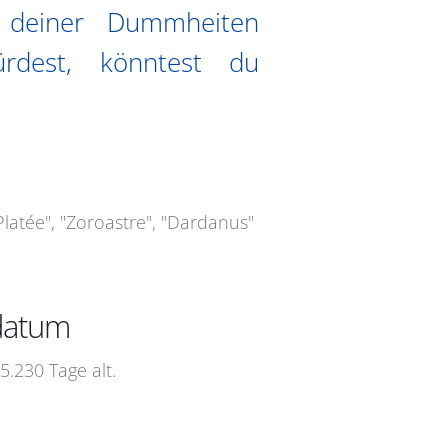
 deiner Dummheiten
ürdest, könntest du
latée", "Zoroastre", "Dardanus"
edatum
.230 Tage alt.