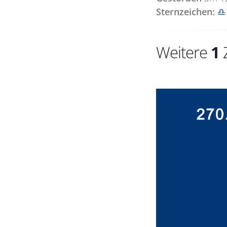
Sternzeichen:
♎
Weitere
1
Z