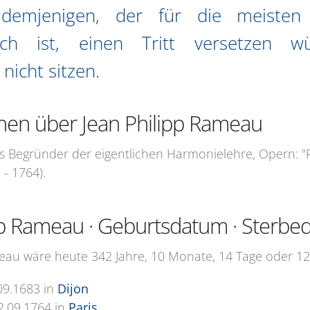
emjenigen, der für die meisten
lich ist, einen Tritt versetzen w
nicht sitzen.
nen über Jean Philipp Rameau
ls Begründer der eigentlichen Harmonielehre, Opern: "P
 - 1764).
pp Rameau · Geburtsdatum · Sterb
eau wäre heute 342 Jahre, 10 Monate, 14 Tage oder 125
09.1683
in
Dijon
2.09.1764
in
Paris