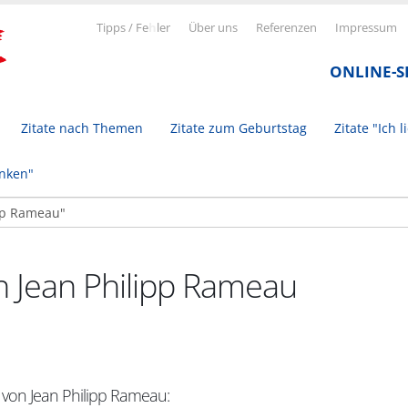
Tipps / Fe
h
ler
Über uns
Referenzen
Impressum
ONLINE-
Zitate nach Themen
Zitate zum Geburtstag
Zitate "Ich l
inken"
n Jean Philipp Rameau
t von Jean Philipp Rameau: