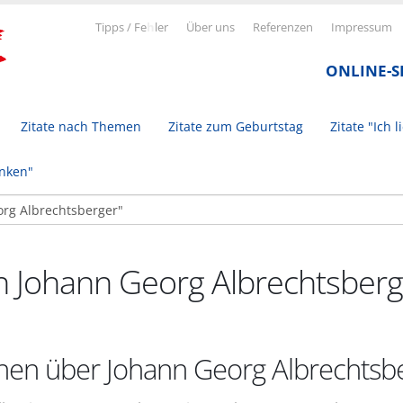
Tipps / Fe
h
ler
Über uns
Referenzen
Impressum
ONLINE-
Zitate nach Themen
Zitate zum Geburtstag
Zitate "Ich l
inken"
on Johann Georg Albrechtsberg
nen über Johann Georg Albrechtsb