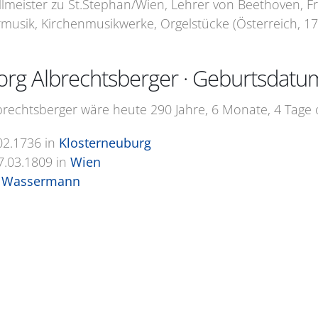
lmeister zu St.Stephan/Wien, Lehrer von Beethoven, F
sik, Kirchenmusikwerke, Orgelstücke (Österreich, 173
rg Albrechtsberger · Geburtsdatu
rechtsberger wäre heute 290 Jahre, 6 Monate, 4 Tage o
02.1736
in
Klosterneuburg
7.03.1809
in
Wien
 Wassermann