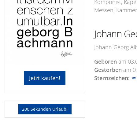
Komponist, Kapel
Messen, Kammermu
Johann Geo
Johann Georg Alb
Geboren
am
03.
Gestorben
am
0
Sternzeichen:
♒
Jetzt kaufen!
200 Sekunden Urlaub!