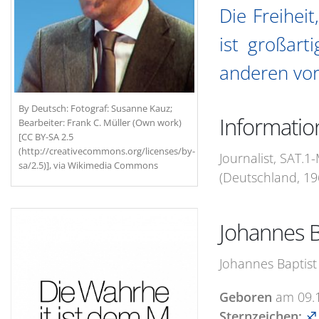
Die Freihei
ist großart
anderen vor
By Deutsch: Fotograf: Susanne Kauz;
Informatio
Bearbeiter: Frank C. Müller (Own work)
[CC BY-SA 2.5
(http://creativecommons.org/licenses/by-
Journalist, SAT.1
sa/2.5)], via Wikimedia Commons
(Deutschland, 19
Johannes B
Johannes Baptist
Geboren
am
09.
Sternzeichen:
♐ 