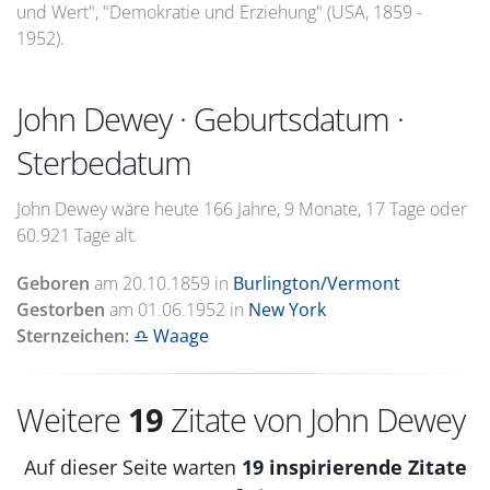
und Wert", "Demokratie und Erziehung" (USA, 1859 -
1952).
John Dewey · Geburtsdatum ·
Sterbedatum
John Dewey wäre heute 166 Jahre, 9 Monate, 17 Tage oder
60.921 Tage alt.
Geboren
am
20.10.1859
in
Burlington/Vermont
Gestorben
am
01.06.1952
in
New York
Sternzeichen:
♎ Waage
Weitere
19
Zitate von John Dewey
Auf dieser Seite warten
19 inspirierende Zitate