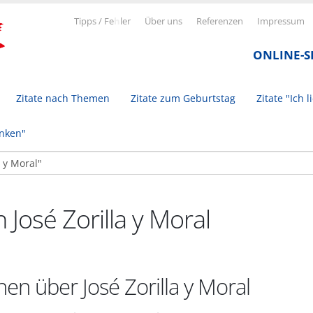
Tipps / Fe
h
ler
Über uns
Referenzen
Impressum
ONLINE-
Zitate nach Themen
Zitate zum Geburtstag
Zitate "Ich l
inken"
n José Zorilla y Moral
en über José Zorilla y Moral