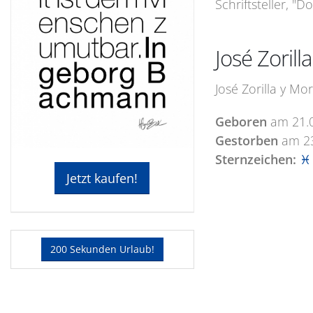
Schriftsteller, "
José Zoril
José Zorilla y Mo
Geboren
am
21.
Gestorben
am
2
Sternzeichen:
♓ 
Jetzt kaufen!
200 Sekunden Urlaub!