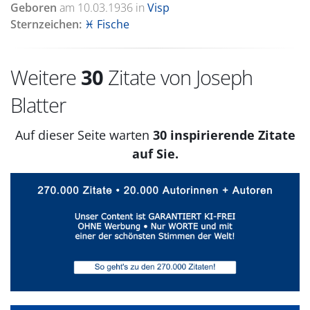
Geboren
am
10.03.1936
in
Visp
Sternzeichen:
♓ Fische
Weitere
30
Zitate von Joseph
Blatter
Auf dieser Seite warten
30 inspirierende Zitate
auf Sie.