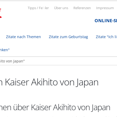
Tipps / Fe
h
ler
Über uns
Referenzen
Impressum
ONLINE-
Zitate nach Themen
Zitate zum Geburtstag
Zitate "Ich l
inken"
n Kaiser Akihito von Japan
nen über Kaiser Akihito von Japan