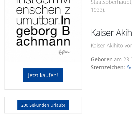
Staatsoberhaupt, 
1933).
Kaiser Aki
Kaiser Akihito vo
Geboren
am
23.
Sternzeichen:
♑ 
Jetzt kaufen!
200 Sekunden Urlaub!